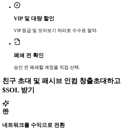
gdcpMWHqwF
...
koPJrHHLgg
gdcpM
...
1
VIP 및 대량 할인
VIP 등급 및 모아보기 처리로 수수료 절약.
폐쇄 전 확인
승인 전 폐쇄할 계정을 직접 선택.
친구 초대 및 패시브 인컴 창출
초대하고
$SOL 받기
0.001822
4w56Hyviw4
...
mxgaWd9zWE
4w56H
...
네트워크를 수익으로 전환