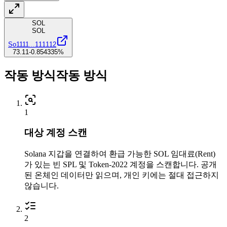
SOL
SOL
So1111
...
111112
73.11
-0.854335
%
0.001970
작동 방식
작동 방식
1
대상 계정 스캔
3wt5b8Cfch
...
ZToA4cLLcm
3wt5b
...
Solana 지갑을 연결하여 환급 가능한 SOL 임대료(Rent)
가 있는 빈 SPL 및 Token-2022 계정을 스캔합니다. 공개
1
된 온체인 데이터만 읽으며, 개인 키에는 절대 접근하지
않습니다.
2