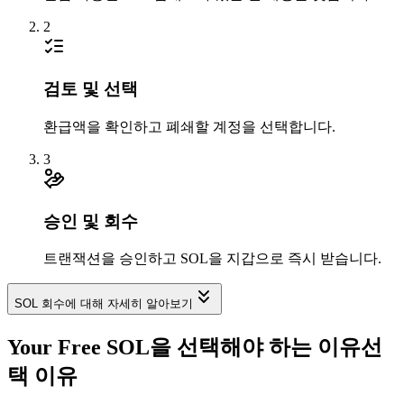
2
검토 및 선택
환급액을 확인하고 폐쇄할 계정을 선택합니다.
3
0.001991
승인 및 회수
트랜잭션을 승인하고 SOL을 지갑으로 즉시 받습니다.
SOL 회수에 대해 자세히 알아보기
Your Free SOL을 선택해야 하는 이유
선
4RhLuQyiiV
...
1Nhr4HvmeE
4RhLu
...
택 이유
1