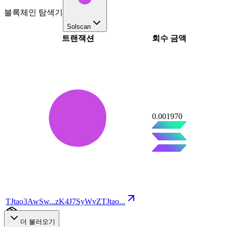
블록체인 탐색기
Solscan
트랜잭션
회수 금액
0.001970
TJtao3AwSw
...
zK4J7SyWvZ
TJtao
...
1
더 불러오기