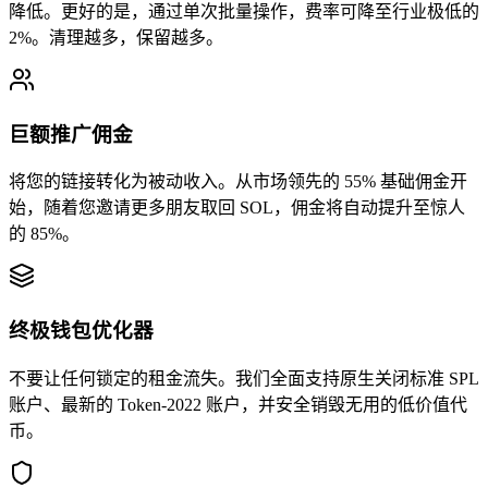
降低。更好的是，通过单次批量操作，费率可降至行业极低的
2%。清理越多，保留越多。
3mETLQhjj4
...
wMmtAEwCSq
3mETL
...
4
巨额推广佣金
将您的链接转化为被动收入。从市场领先的 55% 基础佣金开
始，随着您邀请更多朋友取回 SOL，佣金将自动提升至惊人
的 85%。
0.001937
终极钱包优化器
不要让任何锁定的租金流失。我们全面支持原生关闭标准 SPL
账户、最新的 Token-2022 账户，并安全销毁无用的低价值代
币。
4otgjxZyDm
...
PvSpPYFdkV
4otgj
...