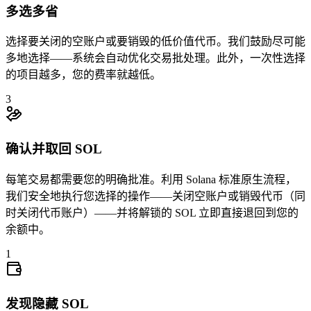
多选多省
选择要关闭的空账户或要销毁的低价值代币。我们鼓励尽可能
668KtFXn2h
...
6aDMzFPmc1
668Kt
...
多地选择——系统会自动优化交易批处理。此外，一次性选择
2
的项目越多，您的费率就越低。
3
确认并取回 SOL
每笔交易都需要您的明确批准。利用 Solana 标准原生流程，
我们安全地执行您选择的操作——关闭空账户或销毁代币（同
时关闭代币账户）——并将解锁的 SOL 立即直接退回到您的
余额中。
1
0.002985
2eyqkqQrWm
...
PqR1T5vd6F
2eyqk
...
发现隐藏 SOL