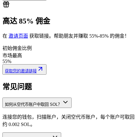
高达 85% 佣金
677LjaP9i7
...
njqBag7GeC
677Lj
...
2
在
邀请页面
获取链接。帮助朋友并赚取 55%-85% 的佣金！
初始佣金比例
市场最高
55%
获取您的邀请链接
0.017920
常见问题
如何从空代币账户中取回 SOL？
连接您的钱包，扫描账户，关闭空代币账户，每个账户可取回
约 0.002 SOL。
3isNN1TtbP
...
Sejo4pMhzN
3isNN
...