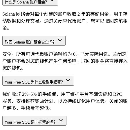
9
什么是 Solana 账户租金？
Solana 网络会对每个创建的账户收取 2 年的存储租金，用于存
储数据和处理交易。通过关闭空代币账户，您可以取回这笔租
金。
取回 Solana 账户租金安全吗？
0.005873
安全。所有可选代币账户余额均为 0，已无实际用途。关闭这
些账户不会对您的钱包产生任何影响，取回的租金将直接存入
您的钱包。
Your Free SOL 为什么收取手续费？
我们收取 2%–5% 的手续费，用于维护平台基础设施和 RPC
huC3LLaj8B
...
RxU23TAzga
huC3L
...
服务、支持推荐奖励计划，以及持续优化用户体验。关闭的账
3
户越多，手续费率越低。
Your Free SOL 是非托管的吗？