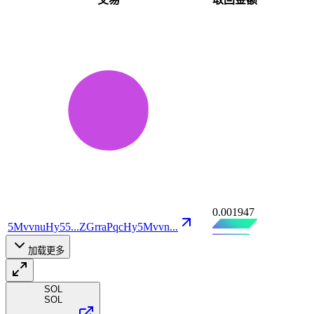
0.001947
5MvvnuHy55
...
ZGrraPqcHy
5Mvvn
...
加载更多
SOL
SOL