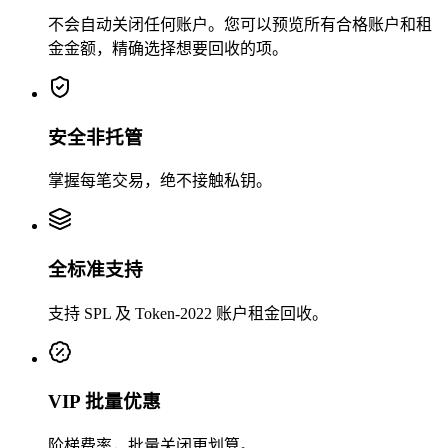
0.003941
不会自动关闭任何账户。您可以预览所有合格账户和租
金金额，精确选择想要回收的项。
安全非托管
掌握每笔交易，绝不接触私钥。
28R9kiY49k
...
e34LkRLJJn
28R9k
...
2
全标准支持
支持 SPL 及 Token-2022 账户租金回收。
0.001937
VIP 批量优惠
阶梯费率，批量关闭更划算。