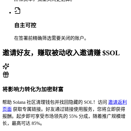
562Lu6tvrp
...
ruZft1fL15
562Lu
...
自主可控
1
在签署前精确筛选需要关闭的账户。
邀请好友，赚取被动收入
邀请赚 $SOL
0.003941
将影响力转化为加密财富
帮助 Solana 社区清理钱包并找回隐藏的 SOL！访问
邀请返利
页面
获取专属链接。好友通过链接使用服务，您将立即获得
报酬。起步即可享受市场领先的 55% 分成，随着推广规模增
长，最高可达 85%。
3sJPfLUFtL
...
QrQBJy1M1Y
3sJPf
...