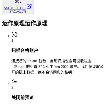
SOL
So1111
...
111112
77.26
+1.3
%
0.009852
运作原理
运作原理
1
扫描合格账户
4Uc5uQMJrR
...
UY9NYLkaDd
4Uc5u
...
连接您的 Solana 钱包，自动扫描包含可回收租金
5
（Rent）的空置 SPL 和 Token-2022 账户。我们仅读取公
开的链上数据，绝不会访问您的私钥。
2
关闭前预览
0.003875